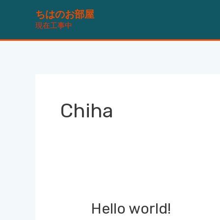
内
ちはのお部屋
容
現在工事中
を
ス
キ
ッ
プ
Chiha
Hello
Hello world!
world!