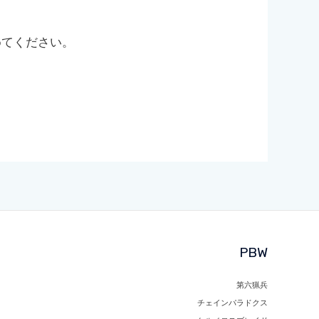
めてください。
PBW
第六猟兵
チェインパラドクス