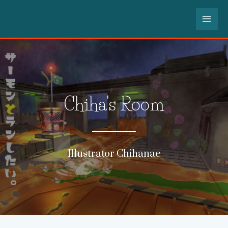
内
MA
容
を
ME
ス
キ
ッ
プ
Chiha's Room
Illustrator Chihanae