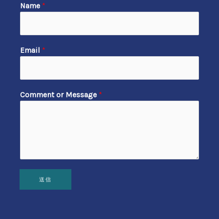
Name
*
Email
*
Comment or Message
*
送信