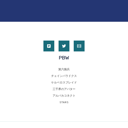
PBW
第六猟兵
チェインパラドクス
ケルベロスブレイド
三千界のアバター
アルパカコネクト
STARS