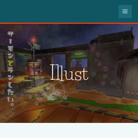
内
MA
容
を
ME
ス
キ
ッ
プ
Illust