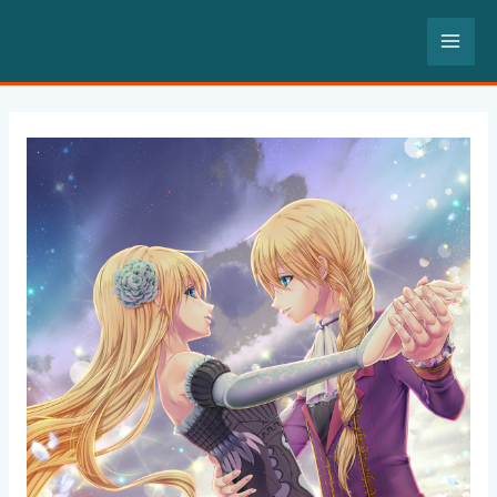
内
MA
容
を
ME
ス
Post
キ
navigation
ッ
プ