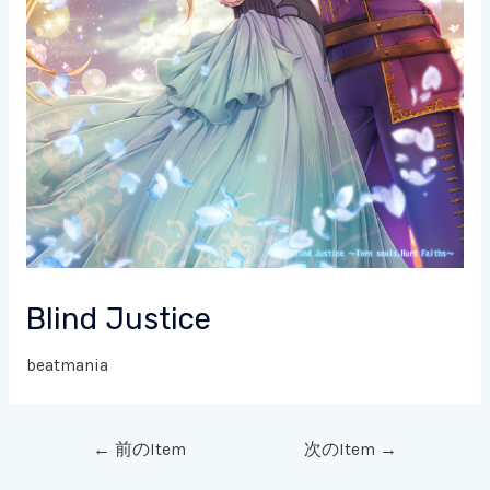
Blind Justice
beatmania
←
前のItem
次のItem
→