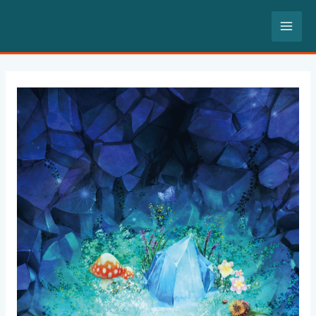
内
MA
容
を
ME
ス
Post
キ
navigation
ッ
プ