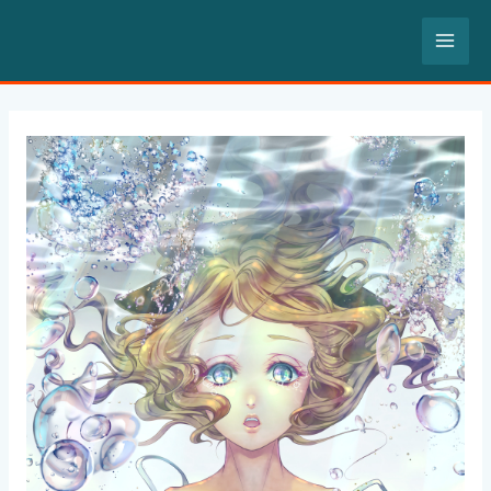
内
MA
容
を
ME
ス
Post
キ
navigation
ッ
プ