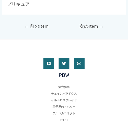
プリキュア
←
前のItem
次のItem
→
PBW
第六猟兵
チェインパラドクス
ケルベロスブレイド
三千界のアバター
アルパカコネクト
STARS