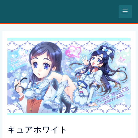
内
MA
容
を
ME
ス
Post
キ
navigation
ッ
プ
キュアホワイト